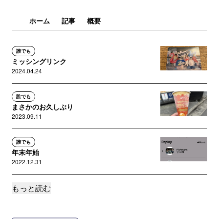
ホーム
記事
概要
誰でも
ミッシングリンク
2024.04.24
誰でも
まさかのお久しぶり
2023.09.11
誰でも
年末年始
2022.12.31
もっと読む
誰でも
ウォールフラワー
2022.10.17